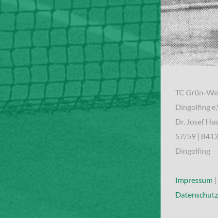
TC Grün-We
Dingolfing e.
Dr. Josef Has
57/59 | 841
Dingolfing
Impressum
|
Datenschutz