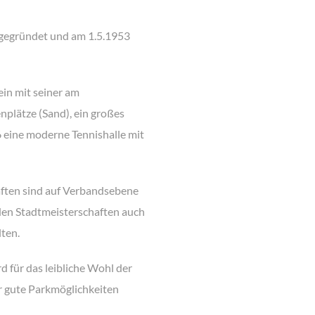
 gegründet und am
1.5.1953
ein mit seiner am
plätze (Sand), ein
großes
6 eine moderne
Tennishalle mit
ten sind auf
Verbandsebene
den
Stadtmeisterschaften auch
ten.
d für das leibliche Wohl
der
r gute
Parkmöglichkeiten