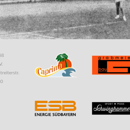
iß
V.
treiterstr.
30